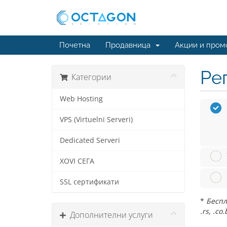
Почетна
Продавница
Акции и пром
Ре
Категории
Web Hosting
VPS (Virtuelni Serveri)
Dedicated Serveri
XOVI СЕГА
SSL сертификати
*
Беспла
.rs, .co.
Дополнителни услуги