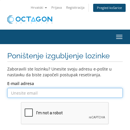
Hrvatski
Prijava
Registtracija
Pregled košarice
Preba
navig
Poništenje izgubljenje lozinke
Zaboravili ste lozinku? Unesite svoju adresu e-pošte u
nastavku da biste započeli postupak resetiranja.
E-mail adresa