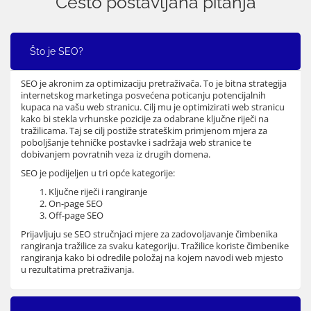
Često postavljana pitanja
Što je SEO?
SEO je akronim za optimizaciju pretraživača. To je bitna strategija
internetskog marketinga posvećena poticanju potencijalnih
kupaca na vašu web stranicu. Cilj mu je optimizirati web stranicu
kako bi stekla vrhunske pozicije za odabrane ključne riječi na
tražilicama. Taj se cilj postiže strateškim primjenom mjera za
poboljšanje tehničke postavke i sadržaja web stranice te
dobivanjem povratnih veza iz drugih domena.
SEO je podijeljen u tri opće kategorije:
Ključne riječi i rangiranje
On-page SEO
Off-page SEO
Prijavljuju se SEO stručnjaci mjere za zadovoljavanje čimbenika
rangiranja tražilice za svaku kategoriju. Tražilice koriste čimbenike
rangiranja kako bi odredile položaj na kojem navodi web mjesto
u rezultatima pretraživanja.