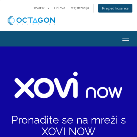
Hrvatski
Prijava
Registtracija
Pregled košarice
Preba
navig
Pronađite se na mreži s
XOVI NOW