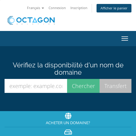
Français
Connexion
Inscription
Afficher le panier
Bascu
la
navig
Vérifiez la disponibilité d'un nom de
domaine
ACHETER UN DOMAINE?