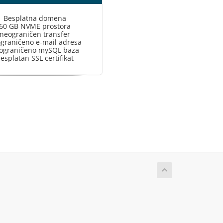
Besplatna domena
60 GB NVME prostora
neograničen transfer
graničeno e-mail adresa
ograničeno mySQL baza
esplatan SSL certifikat