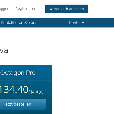
loggen
Registrieren
Warenkorb ansehen
Kontaktieren Sie uns
Konto
va.
Octagon Pro
134.40
/ Jahr(e)
Jetzt bestellen