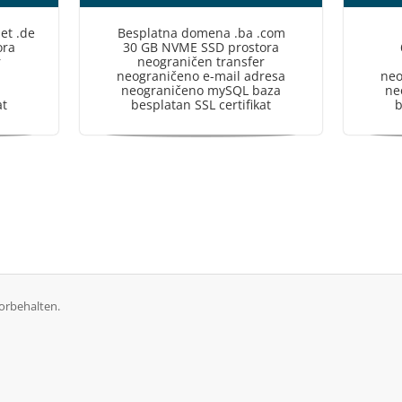
et .de
Besplatna domena .ba .com
ora
30 GB NVME SSD prostora
r
neograničen transfer
neograničeno e-mail adresa
neo
neograničeno mySQL baza
ne
at
besplatan SSL certifikat
b
orbehalten.