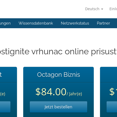
Deutsch
Ein
ungen
Wissensdatenbank
Netzwerkstatus
Partner
stignite vrhunac online prisust
t
Octagon Biznis
$84.00
$
(e)
/ Jahr(e)
Jetzt bestellen