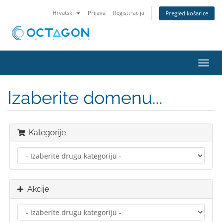
Hrvatski
Prijava
Registtracija
Pregled košarice
Preba
navig
Izaberite domenu...
Kategorije
Akcije