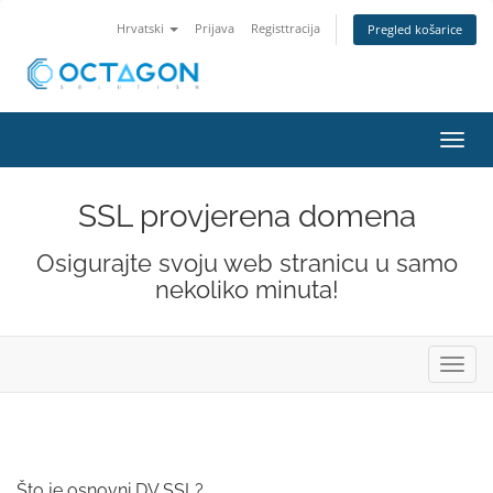
Hrvatski
Prijava
Registtracija
Pregled košarice
Preba
navig
SSL provjerena domena
Osigurajte svoju web stranicu u samo
nekoliko minuta!
Preba
navig
Što je osnovni DV SSL?