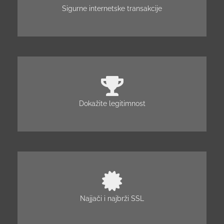
Sigurne internetske transakcije
Dokažite legitimnost
Najjači i najbrži SSL