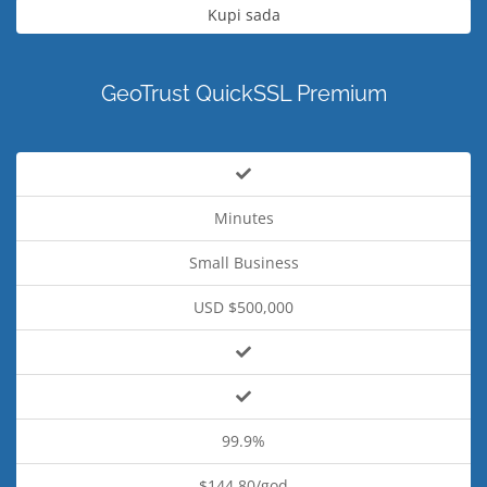
Kupi sada
GeoTrust QuickSSL Premium
Minutes
Small Business
USD $500,000
99.9%
$144.80/god