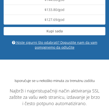
$133.80/god
$127.69/god
Kupi sada
Niste sigurni što odabrati? Dopustite nam da vam
pomognemo da odlučite
Isporučuje se u nekoliko minuta za trenutnu zaštitu
Najbrži i najpristupačniji način aktiviranja SSL
zaštite za vašu web stranicu, izdavanje je brzo
i često potpuno automatizirano.