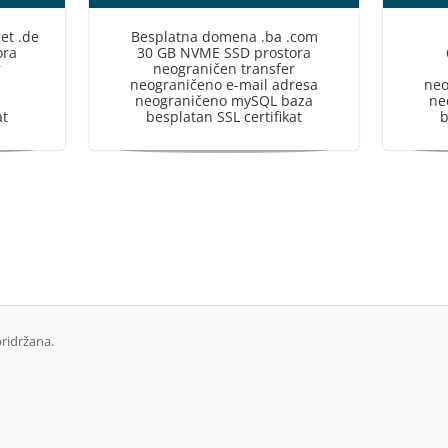
et .de
Besplatna domena .ba .com
ora
30 GB NVME SSD prostora
r
neograničen transfer
neograničeno e-mail adresa
neo
neograničeno mySQL baza
ne
at
besplatan SSL certifikat
b
ridržana.