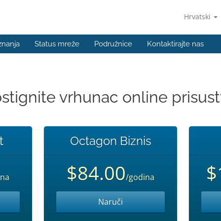
Hrvatski
znanja
Status mreže
Podružnice
Kontaktirajte nas
stignite vrhunac online prisust
t
Octagon Biznis
$84.00
$
ina
/godina
Naruči