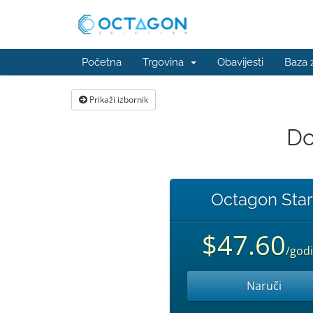
Početna
Trgovina
Obavijesti
Baza 
Prikaži izbornik
Do
Octagon Star
$47.60
/god
Naruči