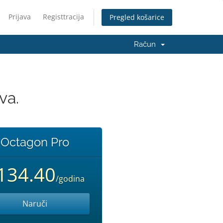
Prijava
Registtracija
Pregled košarice
Račun
va.
Octagon Pro
134.40
/godina
Naruči